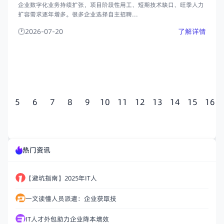
企业数字化业务持续扩张，项目阶段性用工、短期技术缺口、旺季人力
扩容需求逐年增多。很多企业选择自主招聘...
2026-07-20
了解详情
4
5
6
7
8
9
10
11
12
13
14
15
16
热门资讯
【避坑指南】2025年IT人
一文读懂人员派遣：企业获取技
IT人才外包助力企业降本增效