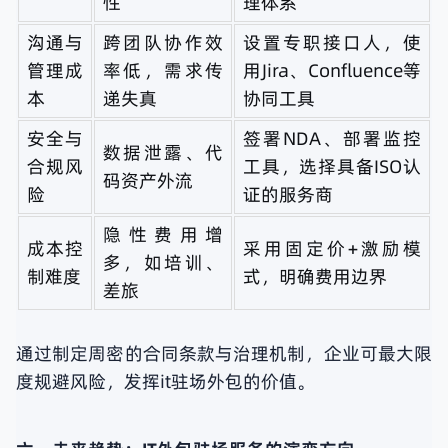
性
理体系
沟通与
跨团队协作效
设置专职接口人，使
管理成
率低，需求传
用Jira、Confluence等
本
递失真
协同工具
安全与
签署NDA、部署监控
数据泄露、代
合规风
工具，选择具备ISO认
码资产外流
险
证的服务商
隐性费用增
成本控
采用固定价+激励模
多，如培训、
制难度
式，明确费用边界
差旅
通过制定周密的合同条款与治理机制，企业可最大限
度规避风险，发挥it驻场外包的价值。