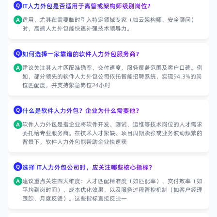
Q
IT人力外包是否适用于高管或架构师级别岗位？
适用，尤其在需要临时引入特定领域专家（如云架构师、安全顾问）
A
时，高端人力外包能快速补强技术领导力。
Q
如何选择一家靠谱的软件人力外包服务商？
建议关注其人才匹配准确率、交付速度、服务覆盖范围及客户口碑。例
A
如，部分领先的软件人力外包公司依托智能招聘系统，实现94.3%的岗
位匹配度，并支持紧急岗位24小时
Q
什么是软件人力外包？企业为什么需要他？
软件人力外包是指企业将软件开发、测试、运维等技术岗位的人才需求
A
委托给专业服务商。在技术人才紧缺、项目周期紧张或业务波动频繁的
背景下，软件人力外包能帮助企业快速获
Q
选择 IT人力外包公司时，应关注哪些核心指标？
建议重点关注四大维度：人才匹配精准度（如匹配率）、交付效率（如
A
平均到岗时间）、成本优化效果，以及服务过程管控机制（如客户经理
跟踪、月度反馈）。这些指标直接反映一