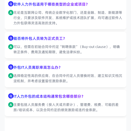
Q
软件人力外包适用于哪些类型的企业或项目？
无论是互联网公司、传统企业数字化部门，还是金融、制造、新能源等
A
行业，只要涉及软件开发、系统维护或技术团队扩展，均可通过软件人
力外包获得灵活高效的支持。
Q
能否将外包人员转为正式员工？
可以，但需在初始合同中约定“转聘条款”（Buy-out clause），明确
A
转正条件、费用及通知期限，避免法律纠纷。
Q
外包IT人员离职率高怎么办？
选择稳定性高的供应商、在合同中约定人员替换时效、建立知识文档沉
A
淀机制，并考虑设置留任激励条款。
Q
IT人力外包的成本结构通常包含哪些部分？
主要包括人员服务费（按人天或月薪计）、管理费、税费、可能的差
A
旅/培训成本，以及合同约定的绩效激励或违约金条款。