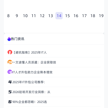
7
8
9
10
11
12
13
14
15
16
17
18
19
热门资讯
【避坑指南】2025年IT人
一文读懂人员派遣：企业获取技
IT人才外包助力企业降本增效
2025年IT外包公司推荐：
2026驻场开发行业洞察：从
90%企业都忽略！2025选