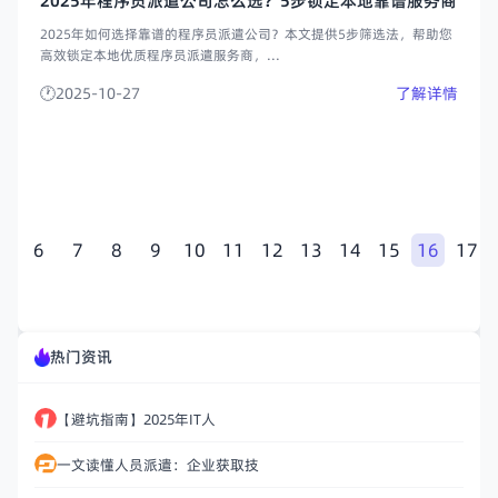
2025年程序员派遣公司怎么选？5步锁定本地靠谱服务商
2025年如何选择靠谱的程序员派遣公司？本文提供5步筛选法，帮助您
高效锁定本地优质程序员派遣服务商，...
2025-10-27
了解详情
5
6
7
8
9
10
11
12
13
14
15
16
17
热门资讯
【避坑指南】2025年IT人
一文读懂人员派遣：企业获取技