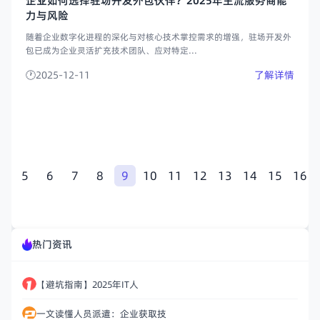
企业如何选择驻场开发外包伙伴？2025年主流服务商能
力与风险
随着企业数字化进程的深化与对核心技术掌控需求的增强，驻场开发外
包已成为企业灵活扩充技术团队、应对特定...
2025-12-11
了解详情
4
5
6
7
8
9
10
11
12
13
14
15
16
热门资讯
【避坑指南】2025年IT人
一文读懂人员派遣：企业获取技