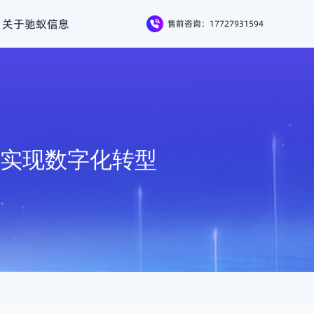
关于驰蚁信息
售前咨询：17727931594
效实现数字化转型