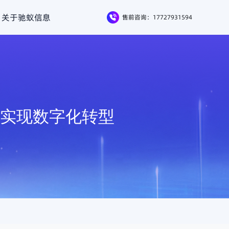
关于驰蚁信息
售前咨询：17727931594
效实现数字化转型